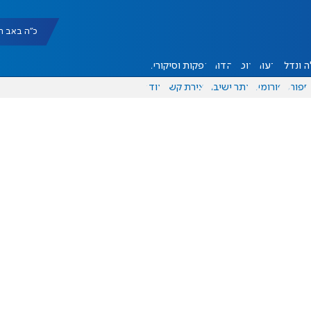
כ"ה באב תשפ"ו |
 ונדל"ן
דעות
אוכל
יהדות
הפקות וסיקורים
ספורט
פורומים
אתר ישיבה
יצירת קשר
עוד