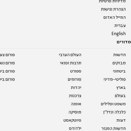
מדיניות פרטיות
הצהרת נגישות
המייל האדום
עברית
English
מדורים
חדשות
העולם הערבי
פורום צע
מבזקים
תרבות ופנאי
פורום נשו
ביטחוני
ספורט
פורום בי
פוליטי-מדיני
פורומים
פורום בי
בארץ
יהדות
בעולם
צרכנות
משפט ופלילים
אופנה
כלכלה ונדל"ן
מוסיקה
דעות
פיוטקאסט
חדשות המגזר
ילדודס