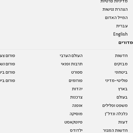
מדיניות פרטיות
הצהרת נגישות
המייל האדום
עברית
English
מדורים
חדשות
העולם הערבי
פורום צע
מבזקים
תרבות ופנאי
פורום נשו
ביטחוני
ספורט
פורום בי
פוליטי-מדיני
פורומים
פורום בי
בארץ
יהדות
בעולם
צרכנות
משפט ופלילים
אופנה
כלכלה ונדל"ן
מוסיקה
דעות
פיוטקאסט
חדשות המגזר
ילדודס