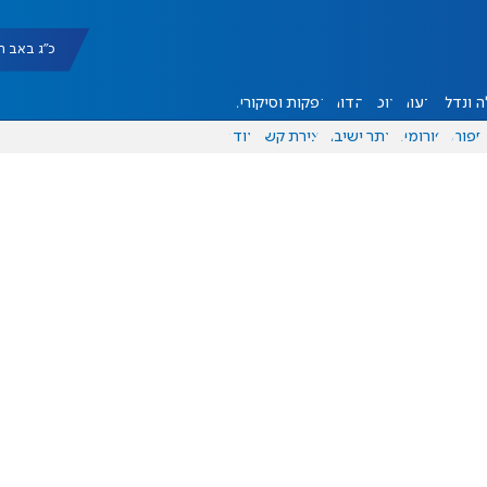
כ"ג באב תשפ"ו |
 ונדל"ן
דעות
אוכל
יהדות
הפקות וסיקורים
ספורט
פורומים
אתר ישיבה
יצירת קשר
עוד