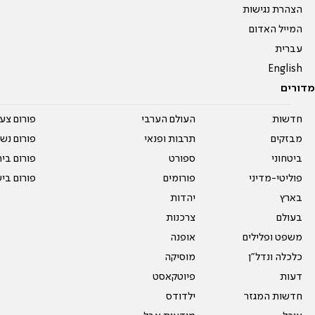
הצהרת נגישות
המייל האדום
עברית
English
מדורים
חדשות
העולם הערבי
פורום צע
מבזקים
תרבות ופנאי
פורום נשו
ביטחוני
ספורט
פורום בי
פוליטי-מדיני
פורומים
פורום בי
בארץ
יהדות
בעולם
צרכנות
משפט ופלילים
אופנה
כלכלה ונדל"ן
מוסיקה
דעות
פיוטקאסט
חדשות המגזר
ילדודס