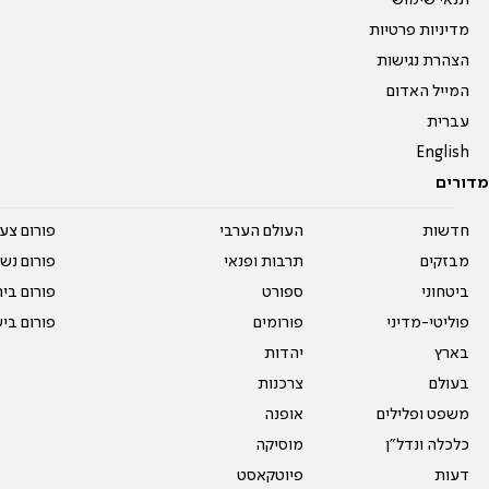
תנאי שימוש
מדיניות פרטיות
הצהרת נגישות
המייל האדום
עברית
English
מדורים
חדשות
העולם הערבי
פורום צע
מבזקים
תרבות ופנאי
פורום נשו
ביטחוני
ספורט
פורום בי
פוליטי-מדיני
פורומים
פורום בי
בארץ
יהדות
בעולם
צרכנות
משפט ופלילים
אופנה
כלכלה ונדל"ן
מוסיקה
דעות
פיוטקאסט