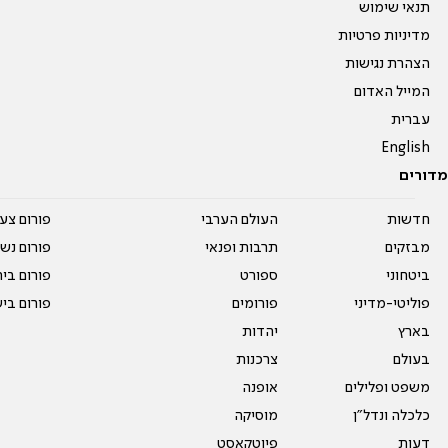
תנאי שימוש
מדיניות פרטיות
הצהרת נגישות
המייל האדום
עברית
English
מדורים
חדשות
העולם הערבי
פורום צע
מבזקים
תרבות ופנאי
פורום נשו
ביטחוני
ספורט
פורום בי
פוליטי-מדיני
פורומים
פורום בי
בארץ
יהדות
בעולם
צרכנות
משפט ופלילים
אופנה
כלכלה ונדל"ן
מוסיקה
דעות
פיוטקאסט