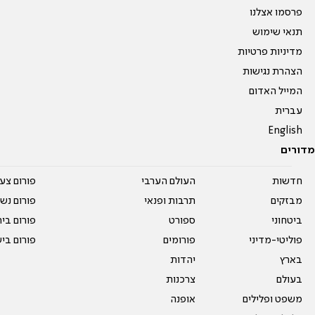
פרסמו אצלנו
תנאי שימוש
מדיניות פרטיות
הצהרת נגישות
המייל האדום
עברית
English
מדורים
חדשות
העולם הערבי
פורום צע
מבזקים
תרבות ופנאי
פורום נשו
ביטחוני
ספורט
פורום בי
פוליטי-מדיני
פורומים
פורום בי
בארץ
יהדות
בעולם
צרכנות
משפט ופלילים
אופנה