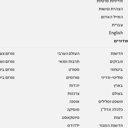
מדיניות פרטיות
הצהרת נגישות
המייל האדום
עברית
English
מדורים
חדשות
העולם הערבי
פורום צע
מבזקים
תרבות ופנאי
פורום נשו
ביטחוני
ספורט
פורום בי
פוליטי-מדיני
פורומים
פורום בי
בארץ
יהדות
בעולם
צרכנות
משפט ופלילים
אופנה
כלכלה ונדל"ן
מוסיקה
דעות
פיוטקאסט
חדשות המגזר
ילדודס