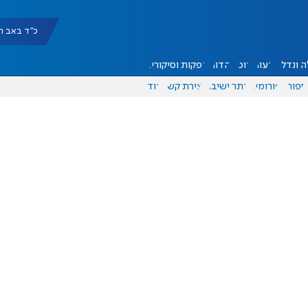
כ"ד באב תשפ"ו |
 ונדל"ן
דעות
אוכל
יהדות
הפקות וסיקורים
ספורט
פורומים
אתר ישיבה
יצירת קשר
עוד