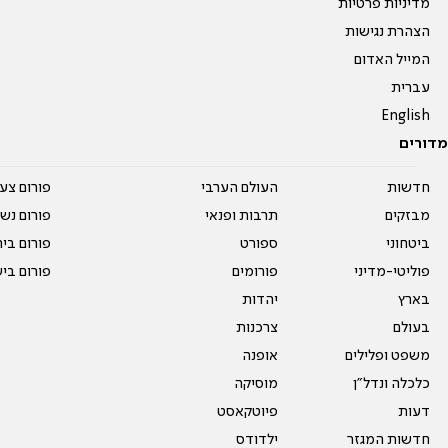
מדיניות פרטיות
הצהרת נגישות
המייל האדום
עברית
English
מדורים
חדשות
העולם הערבי
פורום צע
מבזקים
תרבות ופנאי
פורום נשו
ביטחוני
ספורט
פורום בי
פוליטי-מדיני
פורומים
פורום בי
בארץ
יהדות
בעולם
צרכנות
משפט ופלילים
אופנה
כלכלה ונדל"ן
מוסיקה
דעות
פיוטקאסט
חדשות המגזר
ילדודס