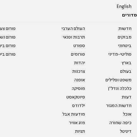
English
מדורים
חדשות
העולם הערבי
פורום צע
מבזקים
תרבות ופנאי
פורום נשו
ביטחוני
ספורט
פורום בי
פוליטי-מדיני
פורומים
פורום בי
בארץ
יהדות
בעולם
צרכנות
משפט ופלילים
אופנה
כלכלה ונדל"ן
מוסיקה
דעות
פיוטקאסט
חדשות המגזר
ילדודס
אוכל
מודעות אבל
כיפה שחורה
מזג אוויר
דיגיטל
תגיות