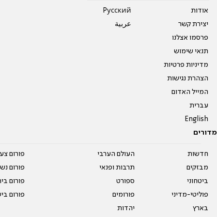
אודות
Pусский
יצירת קשר
عربية
פרסמו אצלנו
תנאי שימוש
מדיניות פרטיות
הצהרת נגישות
המייל האדום
עברית
English
מדורים
חדשות
העולם הערבי
פורום צע
מבזקים
תרבות ופנאי
פורום נשו
ביטחוני
ספורט
פורום בי
פוליטי-מדיני
פורומים
פורום בי
בארץ
יהדות