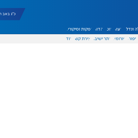
כ"ג באב תשפ"ו |
 ונדל"ן
דעות
אוכל
יהדות
הפקות וסיקורים
ספורט
פורומים
אתר ישיבה
יצירת קשר
עוד