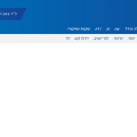
כ"ד באב תשפ"ו |
 ונדל"ן
דעות
אוכל
יהדות
הפקות וסיקורים
ספורט
פורומים
אתר ישיבה
יצירת קשר
עוד