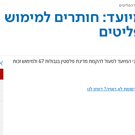
 הפליטים
ועד: חותרים למימוש
ליטים
במכתב ל"נשיא הפלסטיני" אבו מאזן, מתחייב רה"מ הפלסטיני המיועד לפעול להקמת מדינת פלסטין בגבולות 67 ולמימוש זכות
א
ומת לא ראויה? דווחו לנו