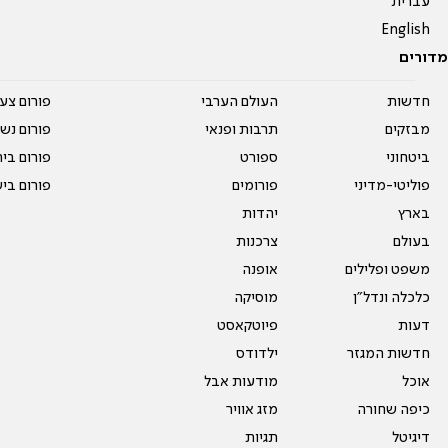
עברית
English
מדורים
חדשות
העולם הערבי
פורום צע
מבזקים
תרבות ופנאי
פורום נשו
ביטחוני
ספורט
פורום בי
פוליטי-מדיני
פורומים
פורום בי
בארץ
יהדות
בעולם
צרכנות
משפט ופלילים
אופנה
כלכלה ונדל"ן
מוסיקה
דעות
פיוטקאסט
חדשות המגזר
ילדודס
אוכל
מודעות אבל
כיפה שחורה
מזג אוויר
דיגיטל
תגיות