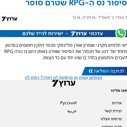
סיפור נס ה-RPG שטרם סופר
ז' באדר ב׳ תשפ"ד
17.03.24, 12:16
ישי חלמיש מקרני שומרון ואורן פולינסקי מכפר ויתקין חושפים בסרטון
מיוחד של 'רגע של חכמה' את הסיפור שאירע באותו היום בו נורה RPG
לעברם והתפוצץ בחדר בו שהו יחד עם כל הצוות.
לכתבה המלאה
מצאתם טעות או פרסומת לא ראויה? דווחו לנו
פנו אלינו
אודות
Pусский
יצירת קשר
عربية
פרסמו אצלנו