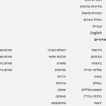
תנאי שימוש
מדיניות פרטיות
הצהרת נגישות
המייל האדום
עברית
English
מדורים
חדשות
העולם הערבי
פורום צע
מבזקים
תרבות ופנאי
פורום נשו
ביטחוני
ספורט
פורום בי
פוליטי-מדיני
פורומים
פורום בי
בארץ
יהדות
בעולם
צרכנות
משפט ופלילים
אופנה
כלכלה ונדל"ן
מוסיקה
דעות
פיוטקאסט