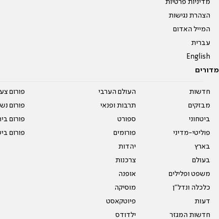
מדיניות פרטיות
הצהרת נגישות
המייל האדום
עברית
English
מדורים
חדשות
העולם הערבי
פורום צע
מבזקים
תרבות ופנאי
פורום נשו
ביטחוני
ספורט
פורום בי
פוליטי-מדיני
פורומים
פורום בי
בארץ
יהדות
בעולם
צרכנות
משפט ופלילים
אופנה
כלכלה ונדל"ן
מוסיקה
דעות
פיוטקאסט
חדשות המגזר
ילדודס