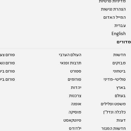
מדיניות פרטיות
הצהרת נגישות
המייל האדום
עברית
English
מדורים
חדשות
העולם הערבי
פורום צע
מבזקים
תרבות ופנאי
פורום נשו
ביטחוני
ספורט
פורום בי
פוליטי-מדיני
פורומים
פורום בי
בארץ
יהדות
בעולם
צרכנות
משפט ופלילים
אופנה
כלכלה ונדל"ן
מוסיקה
דעות
פיוטקאסט
חדשות המגזר
ילדודס