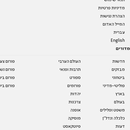
תנאי שימוש
מדיניות פרטיות
הצהרת נגישות
המייל האדום
עברית
English
מדורים
חדשות
העולם הערבי
פורום צע
מבזקים
תרבות ופנאי
פורום נשו
ביטחוני
ספורט
פורום בי
פוליטי-מדיני
פורומים
פורום בי
בארץ
יהדות
בעולם
צרכנות
משפט ופלילים
אופנה
כלכלה ונדל"ן
מוסיקה
דעות
פיוטקאסט