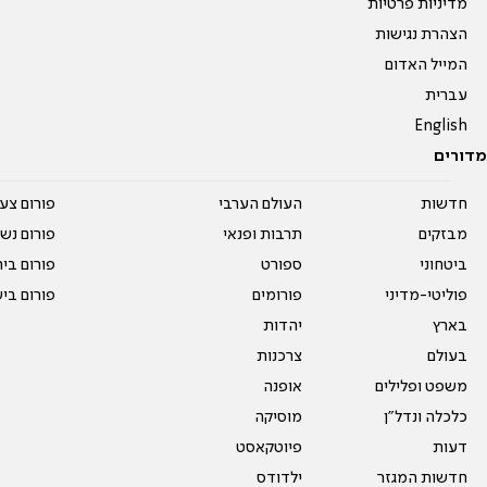
מדיניות פרטיות
הצהרת נגישות
המייל האדום
עברית
English
מדורים
חדשות
העולם הערבי
פורום צע
מבזקים
תרבות ופנאי
פורום נשו
ביטחוני
ספורט
פורום בי
פוליטי-מדיני
פורומים
פורום בי
בארץ
יהדות
בעולם
צרכנות
משפט ופלילים
אופנה
כלכלה ונדל"ן
מוסיקה
דעות
פיוטקאסט
חדשות המגזר
ילדודס