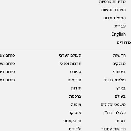
מדיניות פרטיות
הצהרת נגישות
המייל האדום
עברית
English
מדורים
חדשות
העולם הערבי
פורום צע
מבזקים
תרבות ופנאי
פורום נשו
ביטחוני
ספורט
פורום בי
פוליטי-מדיני
פורומים
פורום בי
בארץ
יהדות
בעולם
צרכנות
משפט ופלילים
אופנה
כלכלה ונדל"ן
מוסיקה
דעות
פיוטקאסט
חדשות המגזר
ילדודס