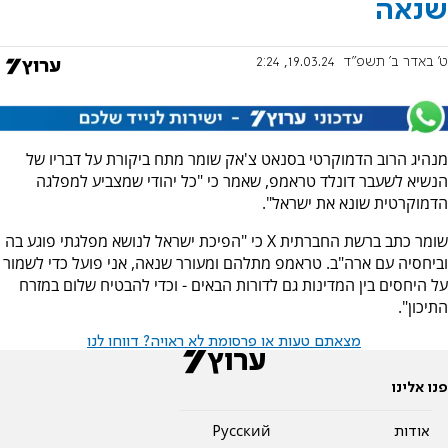
שנאה
ט' באדר ב׳ תשפ"ד
19.03.24, 2:24
מנהיג הרוב הדמוקרטי בסנאט צ'אק שומר מתח ביקורת על דבריו של
הנשיא לשעבר דונלד טראמפ, שאמר כי "כל יהודי שמצביע למפלגה
הדמוקרטית שונא את ישראל".
שומר כתב ברשת החברתית X כי "הפיכת ישראל לנושא מפלגתי פוגע בה
וביחסיה עם ארה"ב. טראמפ מתלהם ומעורר שנאה, אני פועל כדי לשמור
על היחסים בין המדינות גם לדורות הבאים - וכדי להבטיח שלום במזרח
התיכון".
מצאתם טעות או פרסומת לא ראויה? דווחו לנו
פנו אלינו
אודות
Pусский