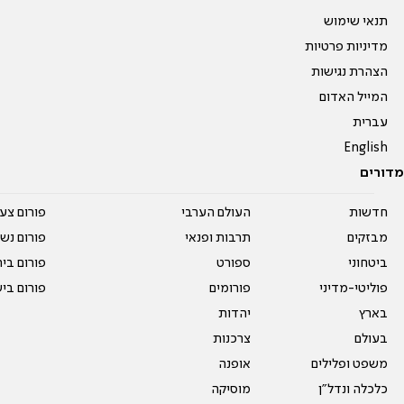
תנאי שימוש
מדיניות פרטיות
הצהרת נגישות
המייל האדום
עברית
English
מדורים
חדשות
העולם הערבי
פורום צע
מבזקים
תרבות ופנאי
פורום נשו
ביטחוני
ספורט
פורום בי
פוליטי-מדיני
פורומים
פורום בי
בארץ
יהדות
בעולם
צרכנות
משפט ופלילים
אופנה
כלכלה ונדל"ן
מוסיקה