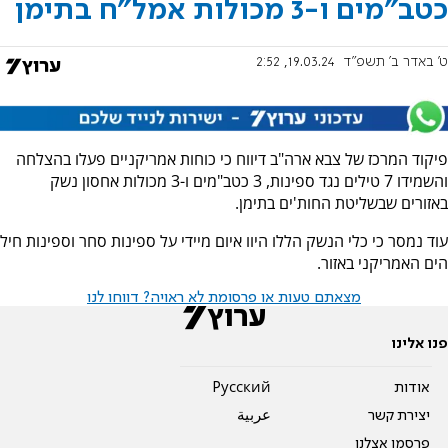
כטב"מים ו-3 מכולות אמל"ח בתימן
ט' באדר ב׳ תשפ"ד
19.03.24, 2:52
פיקוד המרכז של צבא ארה"ב דיווח כי כוחות אמריקניים פעלו בהצלחה
והשמידו 7 טילים נגד ספינות, 3 כטב"מים ו-3 מכולות אחסון נשק
באזורים שבשליטת החות'ים בתימן.
עוד נמסר כי כלי הנשק הללו היוו איום מיידי על ספינות סחר וספינות חיל
הים האמריקני באזור.
מצאתם טעות או פרסומת לא ראויה? דווחו לנו
פנו אלינו
אודות
Pусский
יצירת קשר
عربية
פרסמו אצלנו