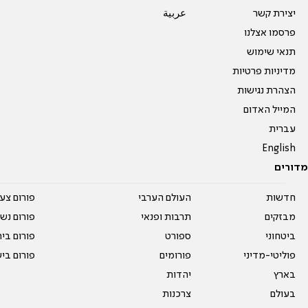
יצירת קשר
عربية
פרסמו אצלנו
תנאי שימוש
מדיניות פרטיות
הצהרת נגישות
המייל האדום
עברית
English
מדורים
חדשות
העולם הערבי
פורום צע
מבזקים
תרבות ופנאי
פורום נשו
ביטחוני
ספורט
פורום בי
פוליטי-מדיני
פורומים
פורום בי
בארץ
יהדות
בעולם
צרכנות