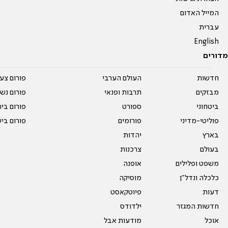
המייל האדום
עברית
English
מדורים
חדשות
העולם הערבי
פורום צע
מבזקים
תרבות ופנאי
פורום נשו
ביטחוני
ספורט
פורום בי
פוליטי-מדיני
פורומים
פורום בי
בארץ
יהדות
בעולם
צרכנות
משפט ופלילים
אופנה
כלכלה ונדל"ן
מוסיקה
דעות
פיוטקאסט
חדשות המגזר
ילדודס
אוכל
מודעות אבל