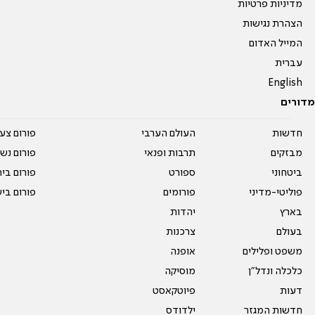
מדיניות פרטיות
הצהרת נגישות
המייל האדום
עברית
English
מדורים
חדשות
העולם הערבי
פורום צע
מבזקים
תרבות ופנאי
פורום נשו
ביטחוני
ספורט
פורום בי
פוליטי-מדיני
פורומים
פורום בי
בארץ
יהדות
בעולם
צרכנות
משפט ופלילים
אופנה
כלכלה ונדל"ן
מוסיקה
דעות
פיוטקאסט
חדשות המגזר
ילדודס