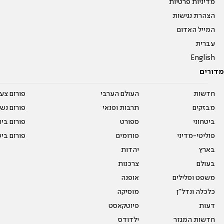
מדיניות פרטיות
הצהרת נגישות
המייל האדום
עברית
English
מדורים
חדשות
העולם הערבי
פורום צע
מבזקים
תרבות ופנאי
פורום נשו
ביטחוני
ספורט
פורום בי
פוליטי-מדיני
פורומים
פורום בי
בארץ
יהדות
בעולם
צרכנות
משפט ופלילים
אופנה
כלכלה ונדל"ן
מוסיקה
דעות
פיוטקאסט
חדשות המגזר
ילדודס