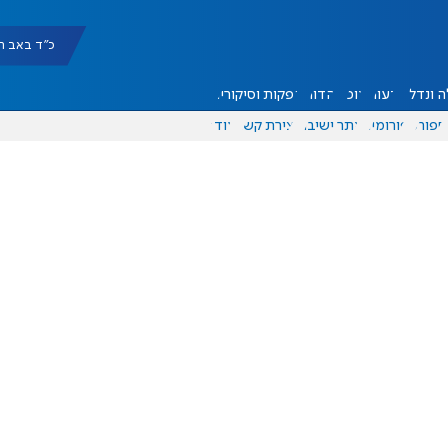
כ"ד באב תשפ"ו |
 ונדל"ן
דעות
אוכל
יהדות
הפקות וסיקורים
ספורט
פורומים
אתר ישיבה
יצירת קשר
עוד