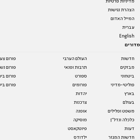
מדיניות פרטיות
הצהרת נגישות
המייל האדום
עברית
English
מדורים
חדשות
העולם הערבי
פורום צע
מבזקים
תרבות ופנאי
פורום נשו
ביטחוני
ספורט
פורום בי
פוליטי-מדיני
פורומים
פורום בי
בארץ
יהדות
בעולם
צרכנות
משפט ופלילים
אופנה
כלכלה ונדל"ן
מוסיקה
דעות
פיוטקאסט
חדשות המגזר
ילדודס