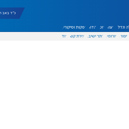
כ"ד באב תשפ"ו |
 ונדל"ן
דעות
אוכל
יהדות
הפקות וסיקורים
ספורט
פורומים
אתר ישיבה
יצירת קשר
עוד