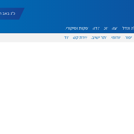
כ"ג באב תשפ"ו |
 ונדל"ן
דעות
אוכל
יהדות
הפקות וסיקורים
ספורט
פורומים
אתר ישיבה
יצירת קשר
עוד