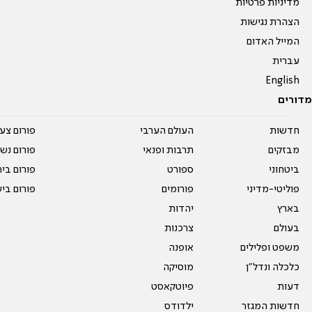
מדיניות פרטיות
הצהרת נגישות
המייל האדום
עברית
English
מדורים
חדשות
העולם הערבי
פורום צע
מבזקים
תרבות ופנאי
פורום נשו
ביטחוני
ספורט
פורום בי
פוליטי-מדיני
פורומים
פורום בי
בארץ
יהדות
בעולם
צרכנות
משפט ופלילים
אופנה
כלכלה ונדל"ן
מוסיקה
דעות
פיוטקאסט
חדשות המגזר
ילדודס