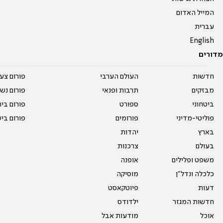
המייל האדום
עברית
English
מדורים
חדשות
העולם הערבי
פורום צע
מבזקים
תרבות ופנאי
פורום נשו
ביטחוני
ספורט
פורום בי
פוליטי-מדיני
פורומים
פורום בי
בארץ
יהדות
בעולם
צרכנות
משפט ופלילים
אופנה
כלכלה ונדל"ן
מוסיקה
דעות
פיוטקאסט
חדשות המגזר
ילדודס
אוכל
מודעות אבל