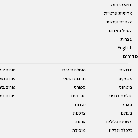
תנאי שימוש
מדיניות פרטיות
הצהרת נגישות
המייל האדום
עברית
English
מדורים
חדשות
העולם הערבי
פורום צע
מבזקים
תרבות ופנאי
פורום נשו
ביטחוני
ספורט
פורום בי
פוליטי-מדיני
פורומים
פורום בי
בארץ
יהדות
בעולם
צרכנות
משפט ופלילים
אופנה
כלכלה ונדל"ן
מוסיקה