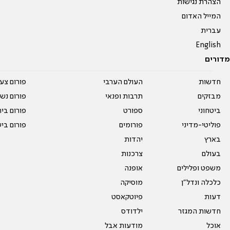
הצהרת נגישות
המייל האדום
עברית
English
מדורים
חדשות
העולם הערבי
פורום צע
מבזקים
תרבות ופנאי
פורום נשו
ביטחוני
ספורט
פורום בי
פוליטי-מדיני
פורומים
פורום בי
בארץ
יהדות
בעולם
צרכנות
משפט ופלילים
אופנה
כלכלה ונדל"ן
מוסיקה
דעות
פיוטקאסט
חדשות המגזר
ילדודס
אוכל
מודעות אבל