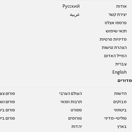
אודות
Pусский
יצירת קשר
عربية
פרסמו אצלנו
תנאי שימוש
מדיניות פרטיות
הצהרת נגישות
המייל האדום
עברית
English
מדורים
חדשות
העולם הערבי
פורום צע
מבזקים
תרבות ופנאי
פורום נשו
ביטחוני
ספורט
פורום בי
פוליטי-מדיני
פורומים
פורום בי
בארץ
יהדות