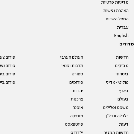
מדיניות פרטיות
הצהרת נגישות
המייל האדום
עברית
English
מדורים
חדשות
העולם הערבי
פורום צע
מבזקים
תרבות ופנאי
פורום נשו
ביטחוני
ספורט
פורום בי
פוליטי-מדיני
פורומים
פורום בי
בארץ
יהדות
בעולם
צרכנות
משפט ופלילים
אופנה
כלכלה ונדל"ן
מוסיקה
דעות
פיוטקאסט
חדשות המגזר
ילדודס