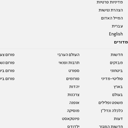
מדיניות פרטיות
הצהרת נגישות
המייל האדום
עברית
English
מדורים
חדשות
העולם הערבי
פורום צע
מבזקים
תרבות ופנאי
פורום נשו
ביטחוני
ספורט
פורום בי
פוליטי-מדיני
פורומים
פורום בי
בארץ
יהדות
בעולם
צרכנות
משפט ופלילים
אופנה
כלכלה ונדל"ן
מוסיקה
דעות
פיוטקאסט
חדשות המגזר
ילדודס