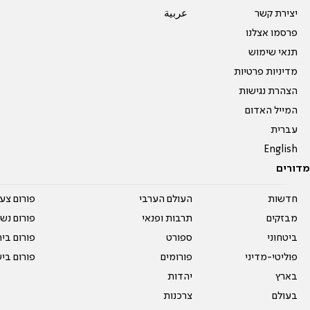
יצירת קשר
عربية
פרסמו אצלנו
תנאי שימוש
מדיניות פרטיות
הצהרת נגישות
המייל האדום
עברית
English
מדורים
חדשות
העולם הערבי
פורום צע
מבזקים
תרבות ופנאי
פורום נשו
ביטחוני
ספורט
פורום בי
פוליטי-מדיני
פורומים
פורום בי
בארץ
יהדות
בעולם
צרכנות