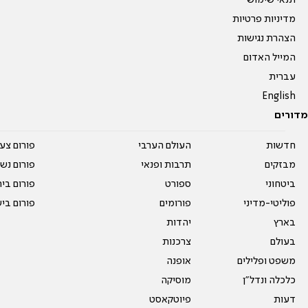
תנאי שימוש
מדיניות פרטיות
הצהרת נגישות
המייל האדום
עברית
English
מדורים
חדשות
העולם הערבי
פורום צע
מבזקים
תרבות ופנאי
פורום נשו
ביטחוני
ספורט
פורום בי
פוליטי-מדיני
פורומים
פורום בי
בארץ
יהדות
בעולם
צרכנות
משפט ופלילים
אופנה
כלכלה ונדל"ן
מוסיקה
דעות
פיוטקאסט