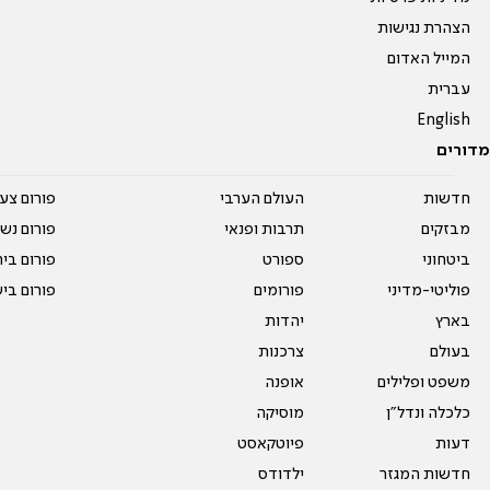
הצהרת נגישות
המייל האדום
עברית
English
מדורים
חדשות
העולם הערבי
פורום צע
מבזקים
תרבות ופנאי
פורום נשו
ביטחוני
ספורט
פורום בי
פוליטי-מדיני
פורומים
פורום בי
בארץ
יהדות
בעולם
צרכנות
משפט ופלילים
אופנה
כלכלה ונדל"ן
מוסיקה
דעות
פיוטקאסט
חדשות המגזר
ילדודס