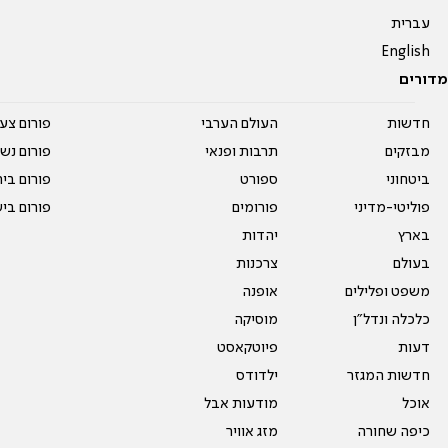
עברית
English
מדורים
חדשות
העולם הערבי
פורום צע
מבזקים
תרבות ופנאי
פורום נשו
ביטחוני
ספורט
פורום בי
פוליטי-מדיני
פורומים
פורום בי
בארץ
יהדות
בעולם
צרכנות
משפט ופלילים
אופנה
כלכלה ונדל"ן
מוסיקה
דעות
פיוטקאסט
חדשות המגזר
ילדודס
אוכל
מודעות אבל
כיפה שחורה
מזג אוויר