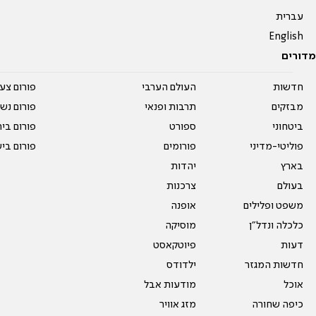
עברית
English
מדורים
חדשות
העולם הערבי
פורום צע
מבזקים
תרבות ופנאי
פורום נשו
ביטחוני
ספורט
פורום בי
פוליטי-מדיני
פורומים
פורום בי
בארץ
יהדות
בעולם
צרכנות
משפט ופלילים
אופנה
כלכלה ונדל"ן
מוסיקה
דעות
פיוטקאסט
חדשות המגזר
ילדודס
אוכל
מודעות אבל
כיפה שחורה
מזג אוויר