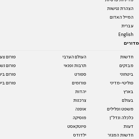
מדיניות פרטיות
הצהרת נגישות
המייל האדום
עברית
English
מדורים
חדשות
העולם הערבי
פורום צע
מבזקים
תרבות ופנאי
פורום נשו
ביטחוני
ספורט
פורום בי
פוליטי-מדיני
פורומים
פורום בי
בארץ
יהדות
בעולם
צרכנות
משפט ופלילים
אופנה
כלכלה ונדל"ן
מוסיקה
דעות
פיוטקאסט
חדשות המגזר
ילדודס