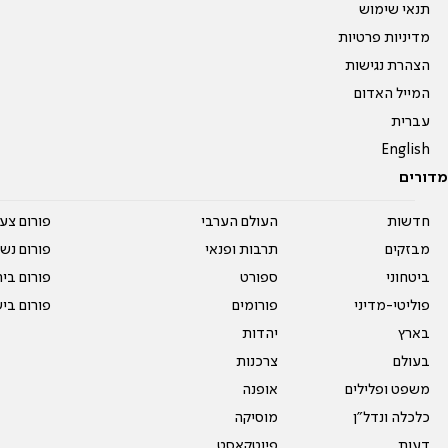
תנאי שימוש
מדיניות פרטיות
הצהרת נגישות
המייל האדום
עברית
English
מדורים
חדשות
העולם הערבי
פורום צע
מבזקים
תרבות ופנאי
פורום נשו
ביטחוני
ספורט
פורום בי
פוליטי-מדיני
פורומים
פורום בי
בארץ
יהדות
בעולם
צרכנות
משפט ופלילים
אופנה
כלכלה ונדל"ן
מוסיקה
דעות
פיוטקאסט