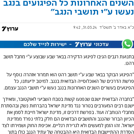
השנים האחרונות כל הפיגועים בנגב
נעשו ע"י תושבי הנגב"
כ"א באדר ב׳ תשפ"ד
31.03.24, 9:42
בתנועת רגבים הגיבו לפיגוע הדקירה בבאר שבע שבוצע ע"י מחבל תושב
רהט.
"הפיגוע הבוקר בבאר שבע ע"י תושב רהט הוא תמרור אזהרה נוסף על
פרשת הדרכים של האוכלוסייה הבדואית בנגב. למיטב ידיעתנו, כל
הפיגועים בעשרים השנים האחרונות בנגב נעשו ע"י תושבי הנגב עצמם.
"בחברה הבדואית ישנם שנפגעו קשות בטבח השביעי לאוקטובר, ומאידך
ישנם רבים המעורבים בטרור נגד מדינת ישראל בהברחות נשק ובהסתרת
מחבלי הנוחב'ה ועוד. בפרשת דרכים זו, מדינת ישראל חייבת לסמן את
הכיוון הברור שהנגב והתושבים הבדואים הם חלק בלתי נפרד ממדינת
ישראל. זהו הזמן למעשים ולא לגרירת רגליים. אכיפת החוק ושמירתו לצד
הסדרת ההתיישבות הבדואית היא ההבטחה של עתיד הנגב כולו בתוך