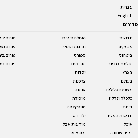
עברית
English
מדורים
חדשות
העולם הערבי
פורום צע
מבזקים
תרבות ופנאי
פורום נשו
ביטחוני
ספורט
פורום בי
פוליטי-מדיני
פורומים
פורום בי
בארץ
יהדות
בעולם
צרכנות
משפט ופלילים
אופנה
כלכלה ונדל"ן
מוסיקה
דעות
פיוטקאסט
חדשות המגזר
ילדודס
אוכל
מודעות אבל
כיפה שחורה
מזג אוויר