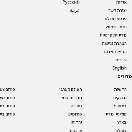
אודות
Pусский
יצירת קשר
عربية
פרסמו אצלנו
תנאי שימוש
מדיניות פרטיות
הצהרת נגישות
המייל האדום
עברית
English
מדורים
חדשות
העולם הערבי
פורום צע
מבזקים
תרבות ופנאי
פורום נשו
ביטחוני
ספורט
פורום בי
פוליטי-מדיני
פורומים
פורום בי
בארץ
יהדות
בעולם
צרכנות