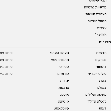
תנאי שימוש
מדיניות פרטיות
הצהרת נגישות
המייל האדום
עברית
English
מדורים
חדשות
העולם הערבי
פורום צע
מבזקים
תרבות ופנאי
פורום נשו
ביטחוני
ספורט
פורום בי
פוליטי-מדיני
פורומים
פורום בי
בארץ
יהדות
בעולם
צרכנות
משפט ופלילים
אופנה
כלכלה ונדל"ן
מוסיקה
דעות
פיוטקאסט